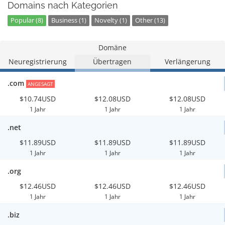
Domains nach Kategorien
Popular (8)
Business (1)
Novelty (1)
Other (13)
Domäne
Neuregistrierung
Übertragen
Verlängerung
.com
ANGESAGT
$10.74USD
$12.08USD
$12.08USD
1 Jahr
1 Jahr
1 Jahr
.net
$11.89USD
$11.89USD
$11.89USD
1 Jahr
1 Jahr
1 Jahr
.org
$12.46USD
$12.46USD
$12.46USD
1 Jahr
1 Jahr
1 Jahr
.biz