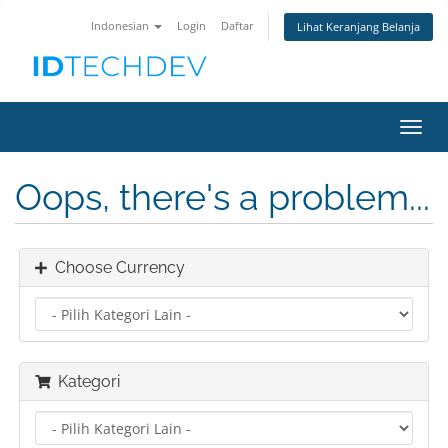
Indonesian
Login
Daftar
Lihat Keranjang Belanja
Toggl
navig
Oops, there's a problem...
Choose Currency
Kategori