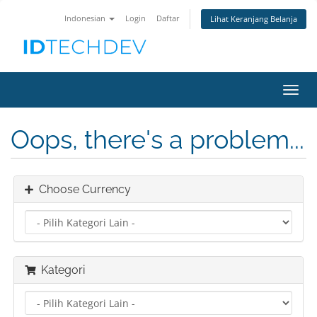
Indonesian
Login
Daftar
Lihat Keranjang Belanja
Toggl
navig
Oops, there's a problem...
Choose Currency
Kategori